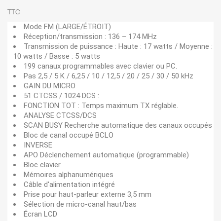
TTC
Mode FM (LARGE/ÉTROIT)
Réception/transmission : 136 – 174 MHz
Transmission de puissance : Haute : 17 watts / Moyenne :
10 watts / Basse : 5 watts
199 canaux programmables avec clavier ou PC.
Pas 2,5 / 5 K / 6,25 / 10 / 12,5 / 20 / 25 / 30 / 50 kHz
GAIN DU MICRO
51 CTCSS / 1024 DCS :
FONCTION TOT : Temps maximum TX réglable.
ANALYSE CTCSS/DCS
SCAN BUSY Recherche automatique des canaux occupés
Bloc de canal occupé BCLO
INVERSE
APO Déclenchement automatique (programmable)
Bloc clavier
Mémoires alphanumériques
Câble d'alimentation intégré
Prise pour haut-parleur externe 3,5 mm
Sélection de micro-canal haut/bas
Écran LCD