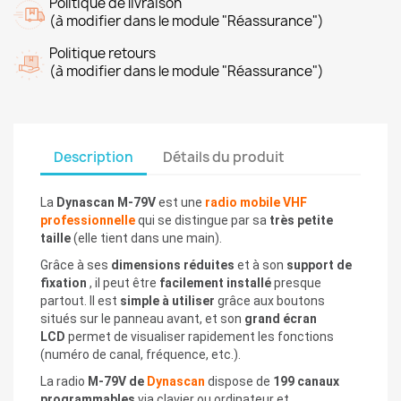
Politique de livraison
(à modifier dans le module "Réassurance")
Politique retours
(à modifier dans le module "Réassurance")
Description
Détails du produit
La
Dynascan M-79V
est une
radio mobile VHF
professionnelle
qui se distingue par sa
très petite
taille
(elle tient dans une main).
Grâce à ses
dimensions réduites
et à son
support de
fixation
, il peut être
facilement installé
presque
partout. Il est
simple à utiliser
grâce aux boutons
situés sur le panneau avant, et son
grand écran
LCD
permet de visualiser rapidement les fonctions
(numéro de canal, fréquence, etc.).
La
radio
M-79V de
Dynascan
dispose de
199 canaux
programmables
via clavier ou ordinateur et