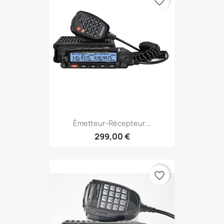
favorite_border
Émetteur-Récepteur...
299,00 €
favorite_border