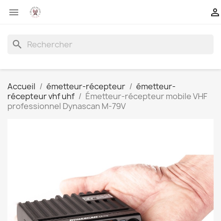


search
Accueil
émetteur-récepteur
émetteur-
récepteur vhf uhf
Émetteur-récepteur mobile VHF
professionnel Dynascan M-79V